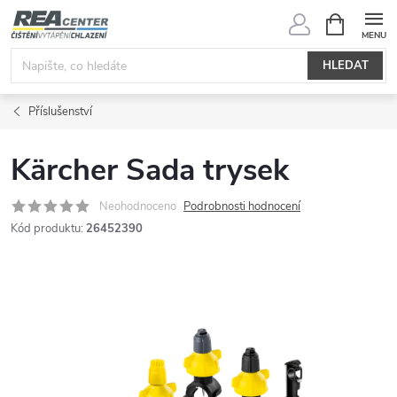
Přejít
NÁKUPNÍ
KOŠÍK
na
obsah
HLEDAT
Příslušenství
Kärcher Sada trysek
Neohodnoceno
Podrobnosti hodnocení
Kód produktu:
26452390