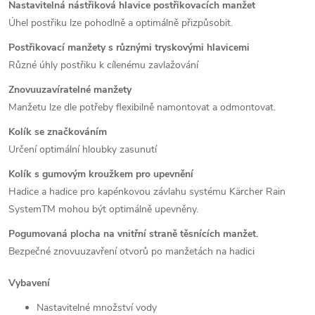
Nastavitelná nástřiková hlavice postřikovacích manžet
Úhel postřiku lze pohodlně a optimálně přizpůsobit.
Postřikovací manžety s různými tryskovými hlavicemi
Různé úhly postřiku k cílenému zavlažování
Znovuuzavíratelné manžety
Manžetu lze dle potřeby flexibilně namontovat a odmontovat.
Kolík se značkováním
Určení optimální hloubky zasunutí
Kolík s gumovým kroužkem pro upevnění
Hadice a hadice pro kapénkovou závlahu systému Kärcher Rain
SystemTM mohou být optimálně upevněny.
Pogumovaná plocha na vnitřní straně těsnících manžet.
Bezpečné znovuuzavření otvorů po manžetách na hadici
Vybavení
Nastavitelné množství vody