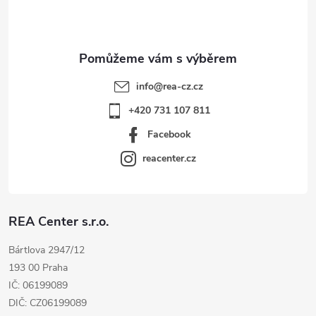
í
info
@
rea-cz.cz
+420 731 107 811
Facebook
reacenter.cz
REA Center s.r.o.
Bártlova 2947/12
193 00 Praha
IČ: 06199089
DIČ: CZ06199089