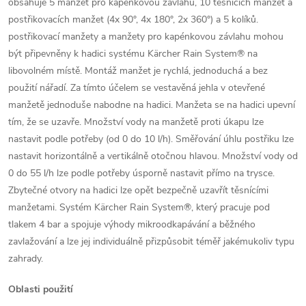
obsahuje 5 manžet pro kapénkovou závlahu, 10 těsnících manžet a
postřikovacích manžet (4x 90°, 4x 180°, 2x 360°) a 5 kolíků.
postřikovací manžety a manžety pro kapénkovou závlahu mohou
být připevněny k hadici systému Kärcher Rain System® na
libovolném místě. Montáž manžet je rychlá, jednoduchá a bez
použití nářadí. Za tímto účelem se vestavěná jehla v otevřené
manžetě jednoduše nabodne na hadici. Manžeta se na hadici upevní
tím, že se uzavře. Množství vody na manžetě proti úkapu lze
nastavit podle potřeby (od 0 do 10 l/h). Směřování úhlu postřiku lze
nastavit horizontálně a vertikálně otočnou hlavou. Množství vody od
0 do 55 l/h lze podle potřeby úsporně nastavit přímo na trysce.
Zbytečné otvory na hadici lze opět bezpečně uzavřít těsnícími
manžetami. Systém Kärcher Rain System®, který pracuje pod
tlakem 4 bar a spojuje výhody mikroodkapávání a běžného
zavlažování a lze jej individuálně přizpůsobit téměř jakémukoliv typu
zahrady.
Oblasti použití