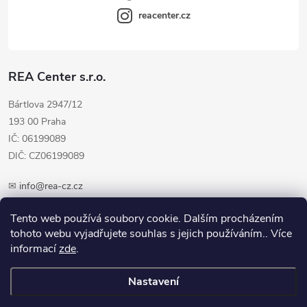
reacenter.cz
REA Center s.r.o.
Bártlova 2947/12
193 00 Praha
IČ: 06199089
DIČ: CZ06199089
✉
info@rea-cz.cz
✆ +420 603 289 410
Tento web používá soubory cookie. Dalším procházením
tohoto webu vyjadřujete souhlas s jejich používáním.. Více
informací
zde
.
Nastavení
Copyright 2026
REA-CZ.cz
. Všechna práva vyhrazena.
Upravit nastavení