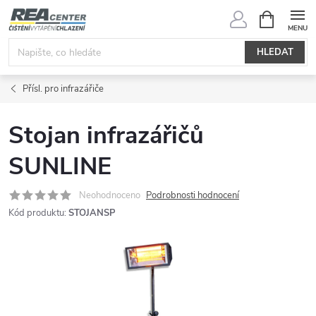
Přejít
NÁKUPNÍ
KOŠÍK
na
obsah
HLEDAT
Přísl. pro infrazářiče
Stojan infrazářičů
SUNLINE
Neohodnoceno
Podrobnosti hodnocení
Kód produktu:
STOJANSP