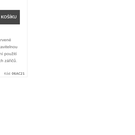
 KOŠÍKU
červené
tavitelnou
ní použití
ch zářičů.
Kód:
06AC21