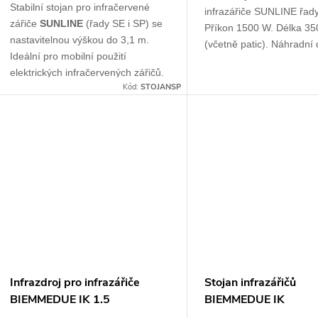
u
Stabilní stojan pro infračervené
infrazářiče SUNLINE řad
t
zářiče
SUNLINE
(řady SE i SP) se
Příkon 1500 W. Délka 3
k
nastavitelnou výškou do 3,1 m.
(včetně patic). Náhradní d
ů
Ideální pro mobilní použití
t
elektrických infračervených zářičů.
Kód:
STOJANSP
ů
Infrazdroj pro infrazářiče
Stojan infrazářičů
BIEMMEDUE IK 1.5
BIEMMEDUE IK