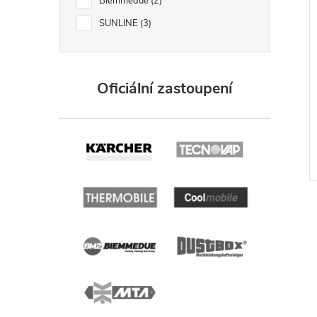
Biemmedue
2
SUNLINE
3
Oficiální zastoupení
l