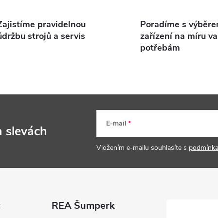
p
Zajistíme pravidelnou
Poradíme s výběr
údržbu strojů a servis
zařízení na míru v
potřebám
s
u
E-mail
a slevách
Vložením e-mailu souhlasíte s
podmínka
c
REA Šumperk