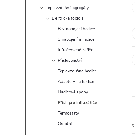
t
Teplovzdušné agregáty
r
Elektrická topidla
Bez napojení hadice
a
S napojením hadice
n
Infračervené zářiče
Příslušenství
n
Teplovzdušné hadice
í
Adaptéry na hadice
Hadicové spony
p
Přísl. pro infrazářiče
a
Termostaty
n
Ostatní
5