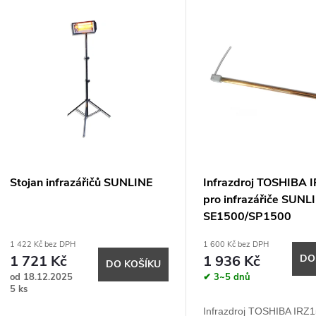
V
e
ý
n
p
p
s
r
p
Stojan infrazářičů SUNLINE
Infrazdroj TOSHIBA 
o
pro infrazářiče SUNL
r
SE1500/SP1500
d
1 422 Kč bez DPH
1 600 Kč bez DPH
o
1 721 Kč
1 936 Kč
DO
DO KOŠÍKU
u
od 18.12.2025
✔ 3~5 dnů
d
5 ks
k
Infrazdroj TOSHIBA IRZ1