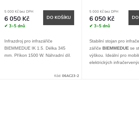
5 000 Kč bez DPH
5 000 Kč bez DPH
6 050 Kč
DO KOŠÍKU
6 050 Kč
DO
✔ 3~5 dnů
✔ 3~5 dnů
Infrazdroj pro infrazářiče
Stabilní stojan pro infra
BIEMMEDUE IK 1.5. Délka 345
zářiče
BIEMMEDUE
se s
mm. Příkon 1500 W. Náhradní díl.
výškou. Ideální pro mobil
elektrických infračervený
Kód:
06AC23-2
O
v