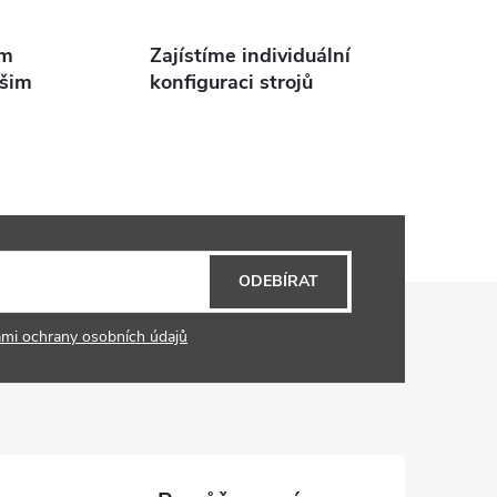
em
Zajístíme individuální
ašim
konfiguraci strojů
ODEBÍRAT
mi ochrany osobních údajů