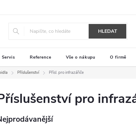
HLEDAT
Servis
Reference
Vše o nákupu
O firmě
pidla
Příslušenství
Přísl. pro infrazářiče
Příslušenství pro infraz
Nejprodávanější