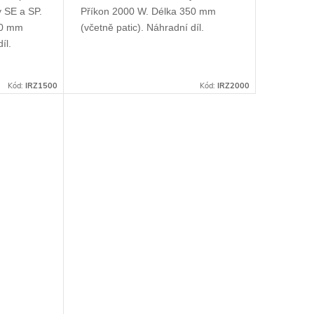
y SE a SP.
Příkon 2000 W. Délka 350 mm
50 mm
(včetně patic). Náhradní díl.
íl.
Kód:
IRZ1500
Kód:
IRZ2000