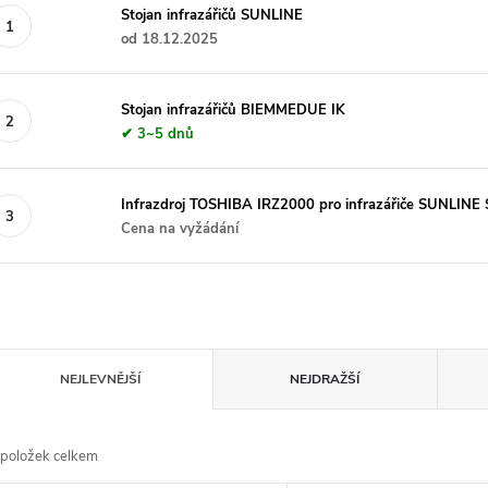
Stojan infrazářičů SUNLINE
od 18.12.2025
Stojan infrazářičů BIEMMEDUE IK
✔ 3~5 dnů
Infrazdroj TOSHIBA IRZ2000 pro infrazářiče SUNLIN
Cena na vyžádání
Ř
NEJLEVNĚJŠÍ
NEJDRAŽŠÍ
a
položek celkem
z