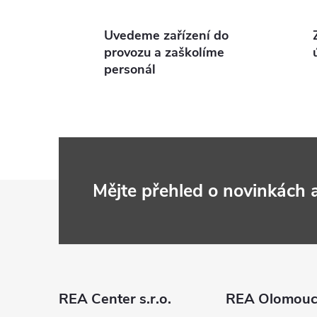
Uvedeme zařízení do
i
provozu a zaškolíme
personál
Z
Mějte přehled o novinkách
á
p
a
REA Center s.r.o.
REA Olomou