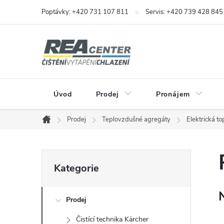
Přejít
Poptávky: +420 731 107 811
Servis: +420 739 428 845
na
obsah
Úvod
Prodej
Pronájem
Prodej
Teplovzdušné agregáty
Elektrická to
Domů
P
Přeskočit
Kategorie
kategorie
o
Prodej
s
Čistící technika Kärcher