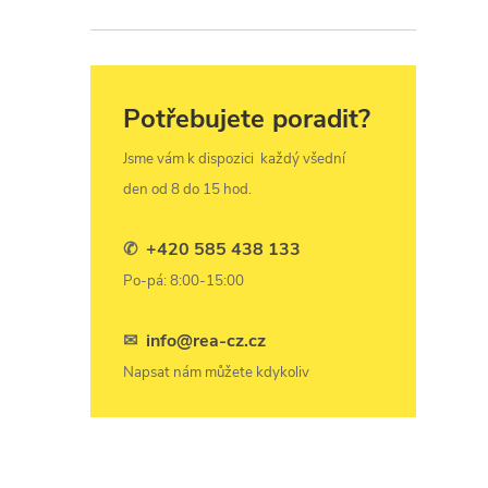
Potřebujete poradit?
Jsme vám k dispozici
každý všední
í
den od 8 do 15 hod.
✆
+420 585 438 133
r
Po-pá: 8:00-15:00
✉
info@rea-cz.cz
Napsat nám můžete kdykoliv