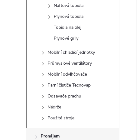
e
Naftová topidla
Plynová topidla
l
Topidla na olej
Plynové grily
í
i
Mobilní chladící jednotky
Průmyslové ventilátory
Mobilní odvlhčovače
Parní čističe Tecnovap
Odsavače prachu
Nádrže
Použité stroje
Pronájem