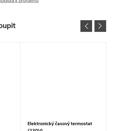
topidla k pronájmu
oupit
Elektronický časový termostat
Elektro
(230V)
(baterio