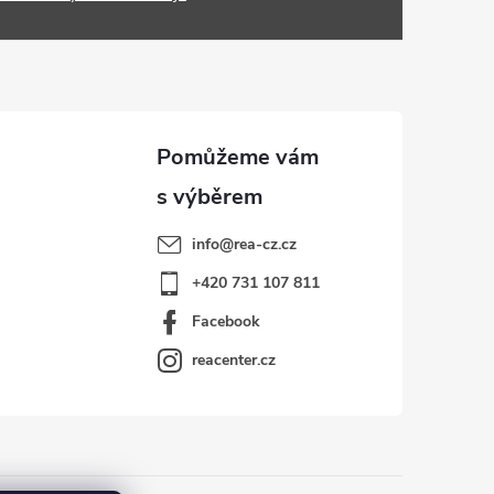
info
@
rea-cz.cz
+420 731 107 811
Facebook
reacenter.cz