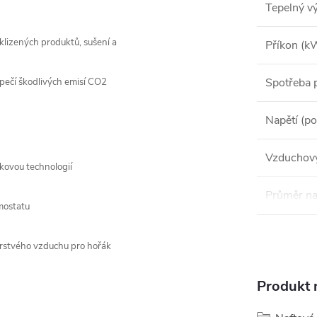
Tepelný v
klizených produktů, sušení a
Příkon (k
Spotřeba p
zpečí škodlivých emisí CO2
Napětí (po
Vzduchový
kovou technologií
Průměr na
mostatu
čerstvého vzduchu pro hořák
Produkt n