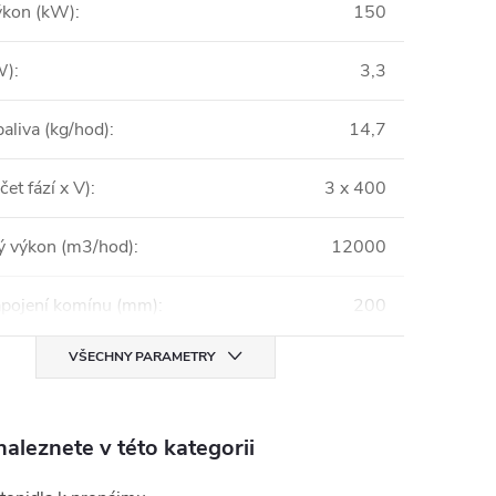
ýkon (kW)
:
150
W)
:
3,3
aliva (kg/hod)
:
14,7
čet fází x V)
:
3 x 400
 výkon (m3/hod)
:
12000
pojení komínu (mm)
:
200
VŠECHNY PARAMETRY
aleznete v této kategorii