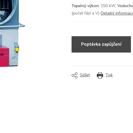
Tepelný výkon:
150 kW,
Vzducho
(počet fází x V)
Detailní informac
Dotaz k produktu
Sdílet
Tisk