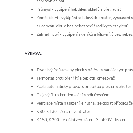
sportovních hal
Průmysl - vytápění hal, dílen, skladů a překladišť
Zemědělství - vytápění skladových prostor, vysoušení s
skladování cibule bez nebezpečí škodlivých ethylenů
Zahradnictví - vytápění skleníků a fóliovníků bez nebe
VÝBAVA:
Trvanlivý fosfátovaný plech s nátěrem nanášeným práš
Termostat proti přehřátí a teplotní omezovač
Zcela automatický provoz s přípojkou prostorového ter
Olejový filtr s kondenzačním odlučovačem
Ventilace místa nasazení je nutná, lze dodat přípojku 
K 90, K 130 - Axiální ventilátor
K 150, K 200 - Axiální ventilátor - 3~ 400V - Motor