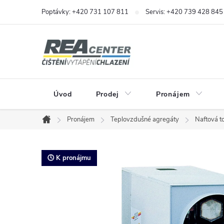
Přejít
Poptávky: +420 731 107 811
Servis: +420 739 428 845
na
obsah
Úvod
Prodej
Pronájem
Pronájem
Teplovzdušné agregáty
Naftová t
Domů
🕓 K pronájmu