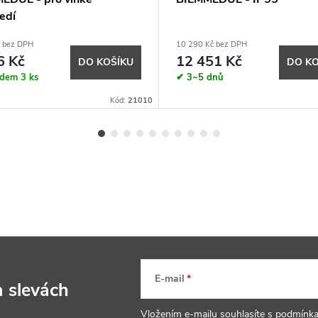
edí
č bez DPH
10 290 Kč bez DPH
6 Kč
12 451 Kč
DO KOŠÍKU
DO KO
adem
3 ks
✔ 3~5 dnů
Kód:
21010
E-mail
a slevách
Vložením e-mailu souhlasíte s
podmínka