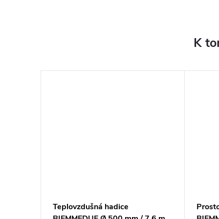
K to
UE - Ø
Teplovzdušná hadice
Prost
BIEMMEDUE Ø 500 mm / 7,6 m
BIEMM