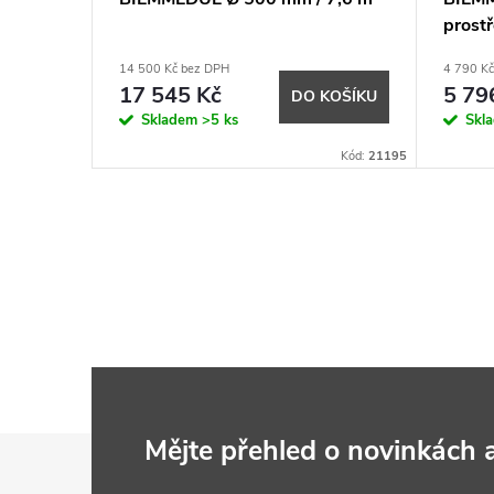
prostř
14 500 Kč bez DPH
4 790 K
17 545 Kč
5 79
KOŠÍKU
DO KOŠÍKU
Skladem
>5 ks
Skl
Kód:
21075
Kód:
21195
Z
Mějte přehled o novinkách