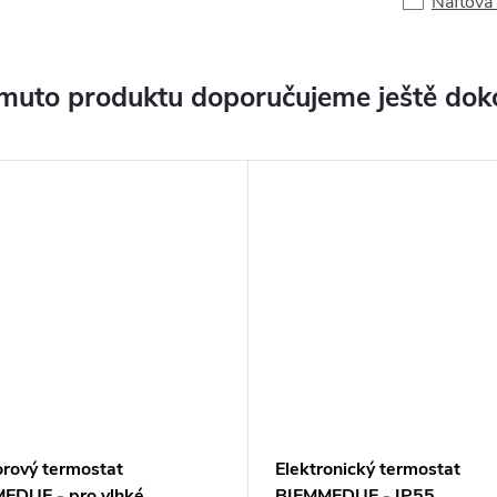
Naftová 
muto produktu doporučujeme ještě dok
orový termostat
Elektronický termostat
EDUE - pro vlhké
BIEMMEDUE - IP55