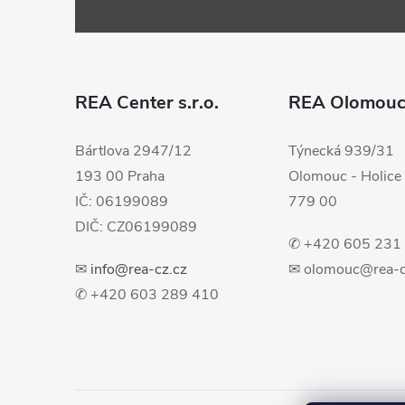
á
p
a
REA Center s.r.o.
REA Olomou
t
Bártlova 2947/12
Týnecká 939/31
193 00 Praha
Olomouc - Holice
í
IČ: 06199089
779 00
DIČ: CZ06199089
✆ +420 605 231
✉
info@rea-cz.cz
✉ olomouc@rea-c
✆ +420 603 289 410