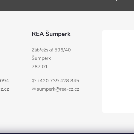
c
REA Šumperk
Zábřežská 596/40
Šumperk
787 01
 094
✆ +420 739 428 845
z.cz
✉ sumperk@rea-cz.cz