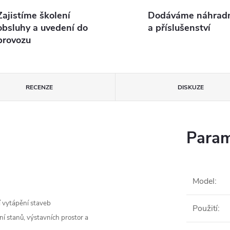
Zajistíme školení
Dodáváme náhradní
obsluhy a uvedení do
a příslušenství
provozu
RECENZE
DISKUZE
Param
Model
:
í vytápění staveb
Použití
:
í stanů, výstavních prostor a